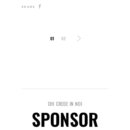
SHARE
POSTS
01
02
PAGINATION
CHI CREDE IN NOI
SPONSOR