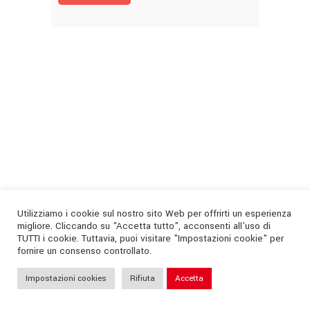
Utilizziamo i cookie sul nostro sito Web per offrirti un esperienza
migliore. Cliccando su "Accetta tutto", acconsenti all'uso di
TUTTI i cookie. Tuttavia, puoi visitare "Impostazioni cookie" per
fornire un consenso controllato.
Impostazioni cookies
Rifiuta
Accetta
SONO ONLINE I BIGLIETTI PER
PETRARCA ROVIGO DEL 10