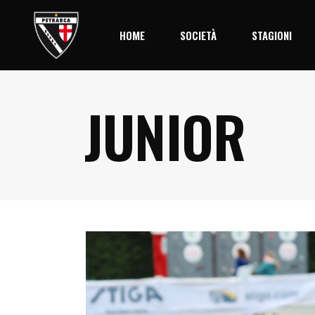
HOME
SOCIETÀ
STAGIONI
JUNIOR
Storia
Stagione 2
Società
Palmares
Organigramma
Il Centro