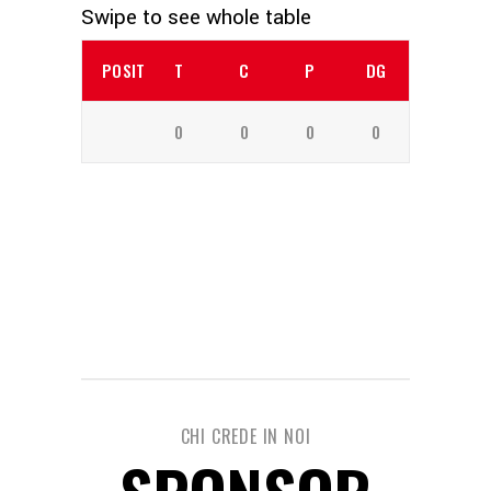
POSITION
T
C
P
DG
0
0
0
0
CHI CREDE IN NOI