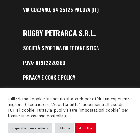
VIA GOZZANO, 64 35125 PADOVA (IT)
RUGBY PETRARCA S.R.L.
SOCIETÀ SPORTIVA DILETTANTISTICA
P.IVA: 01912220280
PRIVACY E COOKIE POLICY
SAFEGUARDING
Utilizziamo i cookie sul nostro sito Web per offrirti un esperienza
migliore. Cliccando su "Accetta tutto", acconsenti all'uso di
TUTTI i cookie. Tuttavia, puoi visitare "Impostazioni cookie" per
fornire un consenso controllato.
Impostazioni cookies
Rifiuta
Accetta
Web Design by
Digital Nation