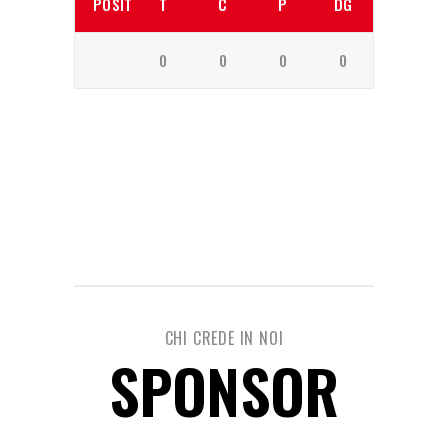
POSITION
T
C
P
DG
0
0
0
0
CHI CREDE IN NOI
SPONSOR