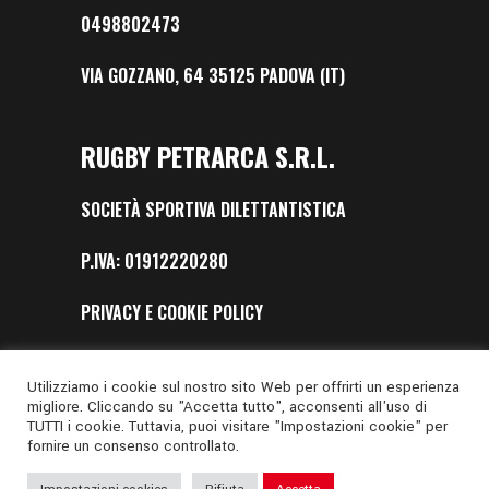
0498802473
VIA GOZZANO, 64 35125 PADOVA (IT)
RUGBY PETRARCA S.R.L.
SOCIETÀ SPORTIVA DILETTANTISTICA
P.IVA: 01912220280
PRIVACY E COOKIE POLICY
SAFEGUARDING
Utilizziamo i cookie sul nostro sito Web per offrirti un esperienza
migliore. Cliccando su "Accetta tutto", acconsenti all'uso di
TUTTI i cookie. Tuttavia, puoi visitare "Impostazioni cookie" per
fornire un consenso controllato.