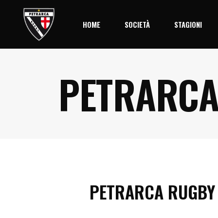
HOME
SOCIETÀ
STAGIONI
PETRARCA
Storia
Stagione 2
Società
Palmares
Organigramma
Il Centro
PETRARCA RUGBY