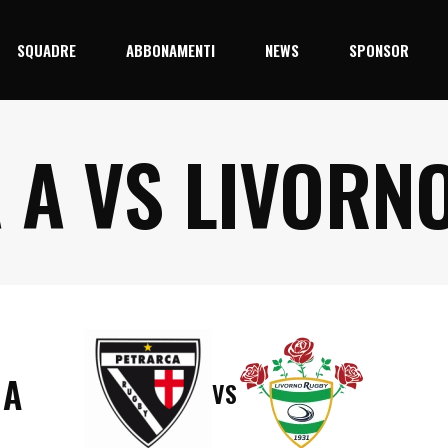
SQUADRE
ABBONAMENTI
NEWS
SPONSOR
 A VS LIVORN
5/26
Prima Squadra
Junior
 A
VS