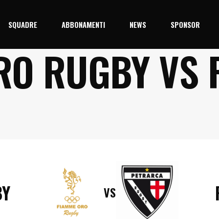
SQUADRE
ABBONAMENTI
NEWS
SPONSOR
RO RUGBY VS 
5/26
Prima Squadra
Junior
BY
VS