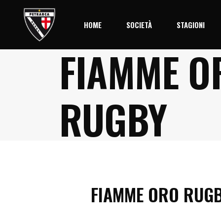
HOME
SOCIETÀ
STAGIONI
FIAMME O
Storia
Stagione 2
Società
RUGBY
Palmares
Organigramma
Il Centro
FIAMME ORO RUG