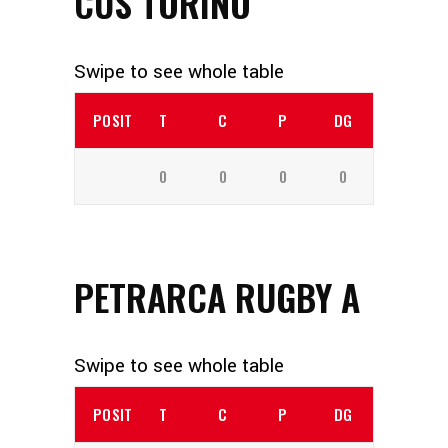
CUS TORINO
POSITION
T
C
P
DG
0
0
0
0
PETRARCA RUGBY A
POSITION
T
C
P
DG