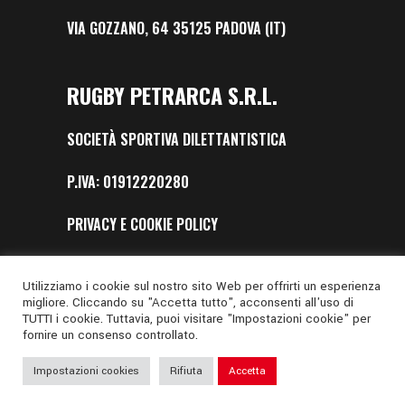
VIA GOZZANO, 64 35125 PADOVA (IT)
RUGBY PETRARCA S.R.L.
SOCIETÀ SPORTIVA DILETTANTISTICA
P.IVA: 01912220280
PRIVACY E COOKIE POLICY
SAFEGUARDING
Utilizziamo i cookie sul nostro sito Web per offrirti un esperienza
migliore. Cliccando su "Accetta tutto", acconsenti all'uso di
TUTTI i cookie. Tuttavia, puoi visitare "Impostazioni cookie" per
fornire un consenso controllato.
Impostazioni cookies
Rifiuta
Accetta
Web Design by
Digital Nation