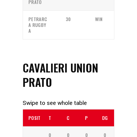
PRATO
PETRARC
30
WIN
A RUGBY
A
CAVALIERI UNION
PRATO
POSITION
T
C
P
DG
0
0
0
0