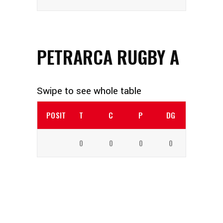
PETRARCA RUGBY A
POSITION
T
C
P
DG
0
0
0
0