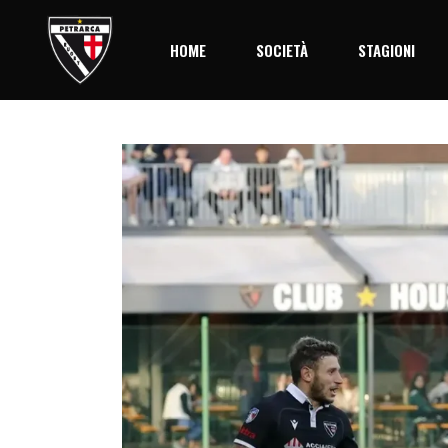
HOME
SOCIETÀ
STAGIONI
Storia
Stagione 2
Società
Palmares
Organigramma
Il Centro