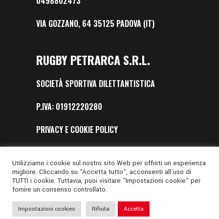
0498802473
VIA GOZZANO, 64 35125 PADOVA (IT)
RUGBY PETRARCA S.R.L.
SOCIETÀ SPORTIVA DILETTANTISTICA
P.IVA: 01912220280
PRIVACY E COOKIE POLICY
SAFEGUARDING
Utilizziamo i cookie sul nostro sito Web per offrirti un esperienza
migliore. Cliccando su "Accetta tutto", acconsenti all'uso di
TUTTI i cookie. Tuttavia, puoi visitare "Impostazioni cookie" per
fornire un consenso controllato.
Impostazioni cookies
Rifiuta
Accetta
Web Design by
Digital Nation