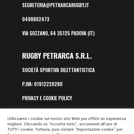
SEGRETERIA@PETRARCARUGBY.IT
0498802473
VIA GOZZANO, 64 35125 PADOVA (IT)
RUGBY PETRARCA S.R.L.
SOCIETÀ SPORTIVA DILETTANTISTICA
P.IVA: 01912220280
PRIVACY E COOKIE POLICY
SAFEGUARDING
Utilizziamo i cookie sul nostro sito Web per offrirti un esperienza
migliore. Cliccando su "Accetta tutto", acconsenti all'uso di
TUTTI i cookie. Tuttavia, puoi visitare "Impostazioni cookie" per