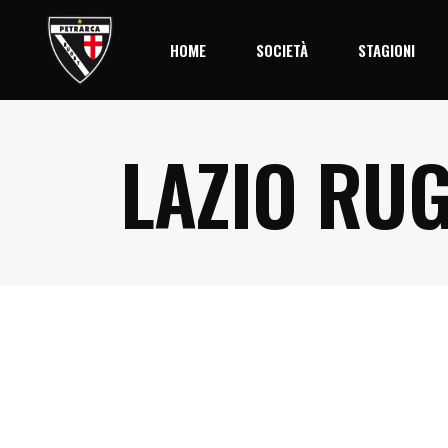
HOME
SOCIETÀ
STAGIONI
LAZIO RUG
Storia
Stagione 2
Società
Palmares
Organigramma
Il Centro