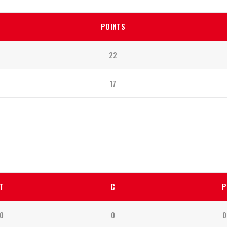
POINTS
22
17
T
C
P
0
0
0