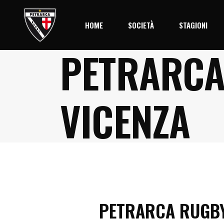
HOME
SOCIETÀ
STAGIONI
PETRARCA
Storia
Stagione 2
Società
VICENZA
Palmares
Organigramma
Il Centro
PETRARCA RUGB