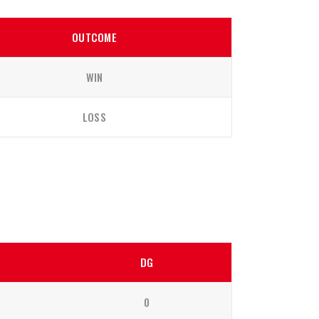
OUTCOME
WIN
LOSS
DG
0