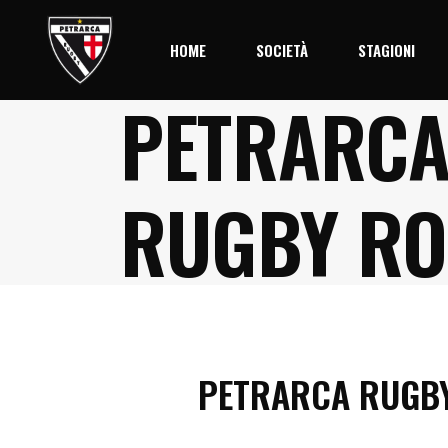
HOME
SOCIETÀ
STAGIONI
PETRARCA
Storia
Stagione 2
Società
RUGBY RO
Palmares
Organigramma
Il Centro
PETRARCA RUGB