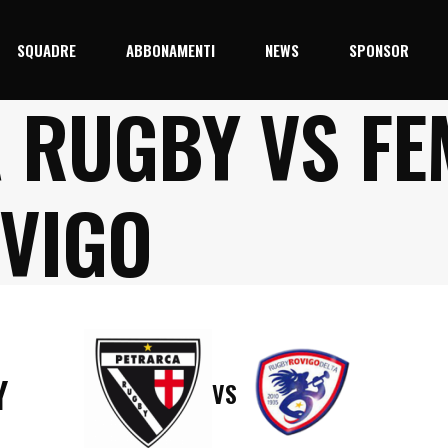
SQUADRE
ABBONAMENTI
NEWS
SPONSOR
 RUGBY VS FE
5/26
Prima Squadra
Junior
VIGO
Y
VS